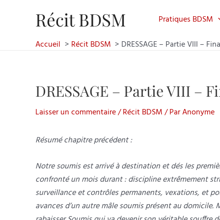
Aller
Récit BDSM
au
Pratiques BDSM
contenu
Accueil
Récit BDSM
DRESSAGE – Partie VIII – Fina
DRESSAGE – Partie VIII – Fi
Laisser un commentaire
/
Récit BDSM
/ Par
Anonyme
Résumé chapitre précédent :
Notre soumis est arrivé à destination et dés les premiè
confronté un mois durant : discipline extrêmement stri
surveillance et contrôles permanents, vexations, et pou
avances d’un autre mâle soumis présent au domicile. 
rabaisser Soumis qui va devenir son véritable souffre d