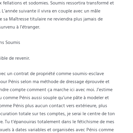
x fellations et sodomies. Soumis ressortira transformé et
 L’année suivante il vivra en couple avec un mâle
e sa Maîtresse titulaire ne reviendra plus jamais de
urvenu à l’étranger.
ons Soumis
ible de revenir.
l avec un contrat de propriété comme soumis-esclave
t pour Pénis selon ma méthode de dressage éprouvée et
e rendre compte comment ça marche ici avec moi. J’estime
u comme Pénis aussi souple qu’une pâte à modeler et
omme Pénis plus aucun contact vers extérieure, plus
curation totale sur tes comptes, je serai le centre de ton
re. Tu t’épanouiras totalement dans le fétichisme de mes
exuels à dates variables et organisées avec Pénis comme