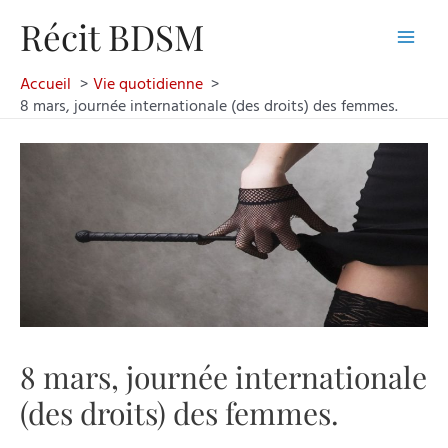
Aller
Récit BDSM
au
Main
contenu
Accueil
Vie quotidienne
Men
8 mars, journée internationale (des droits) des femmes.
8 mars, journée internationale
(des droits) des femmes.