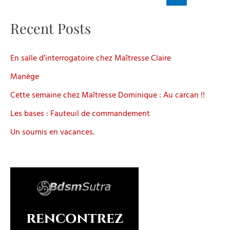
des
Au
articles
Recent Posts
service
du
Comte
En salle d’interrogatoire chez Maîtresse Claire
Alban
Manège
Cette semaine chez Maîtresse Dominique : Au carcan !!
Les bases : Fauteuil de commandement
Un soumis en vacances.