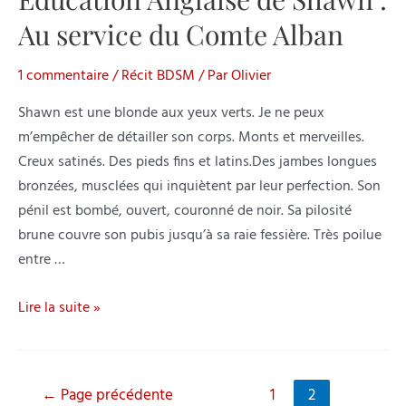
:
Au service du Comte Alban
Au
service
1 commentaire
/
Récit BDSM
/ Par
Olivier
du
marquis
Shawn est une blonde aux yeux verts. Je ne peux
Benjamin
m’empêcher de détailler son corps. Monts et merveilles.
Creux satinés. Des pieds fins et latins.Des jambes longues
bronzées, musclées qui inquiètent par leur perfection. Son
pénil est bombé, ouvert, couronné de noir. Sa pilosité
brune couvre son pubis jusqu’à sa raie fessière. Très poilue
entre …
Education
Lire la suite »
Anglaise
de
Shawn
Navigation
←
Page précédente
1
2
: