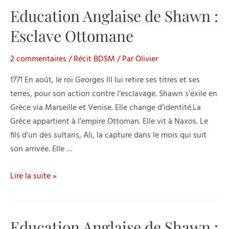
Shawn
Education Anglaise de Shawn :
:
Esclave Ottomane
Esclave
Mastermind
2 commentaires
/
Récit BDSM
/ Par
Olivier
1771 En août, le roi Georges III lui retire ses titres et ses
terres, pour son action contre l’esclavage. Shawn s’exile en
Grèce via Marseille et Venise. Elle change d’identité.La
Grèce appartient à l’empire Ottoman. Elle vit à Naxos. Le
fils d’un des sultans, Ali, la capture dans le mois qui suit
son arrivée. Elle …
Education
Lire la suite »
Anglaise
de
Shawn
Education Anglaise de Shawn :