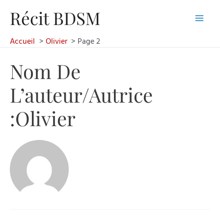
Aller
Récit BDSM
au
Main
contenu
Accueil
Olivier
Page 2
Men
Nom De
L’auteur/autrice
:Olivier