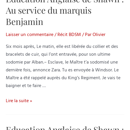
:
Au service du marquis
Esclave
Ottomane
Benjamin
Laisser un commentaire
/
Récit BDSM
/ Par
Olivier
Six mois après, Le matin, elle est libérée du collier et des
bracelets de cuir, qui l’ont entravée, pour son ultime
sodomie par Alban.– Esclave, le Maître t’a sodomisé une
dernière fois, annonce Zara. Tu es envoyée à Windsor. Le
Maître a été rappelé auprès du King’s Regiment. Je vais te
baigner et te faire …
Education
Lire la suite »
Anglaise
de
Shawn
Education Anglaise de Shawn :